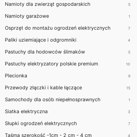
Namioty dla zwierząt gospodarskich
5
Namioty garażowe
1
Osprzęt do montażu ogrodzeń elektrycznych
7
Paliki uziemiające i odgromniki
4
Pastuchy dla hodowców ślimaków
5
Pastuchy elektryzatory polskie premium
10
Plecionka
9
Przewody złączki i kable łączące
15
Samochody dla osób niepełnosprawnych
1
Siatka elektryczna
3
Słupki ogrodzeń elektrycznych
7
Taśma szerokość -1cm - 2 cm - 4 cm
4