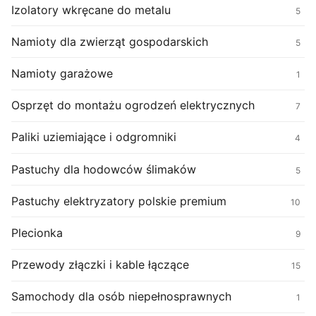
Izolatory wkręcane do metalu
5
Namioty dla zwierząt gospodarskich
5
Namioty garażowe
1
Osprzęt do montażu ogrodzeń elektrycznych
7
Paliki uziemiające i odgromniki
4
Pastuchy dla hodowców ślimaków
5
Pastuchy elektryzatory polskie premium
10
Plecionka
9
Przewody złączki i kable łączące
15
Samochody dla osób niepełnosprawnych
1