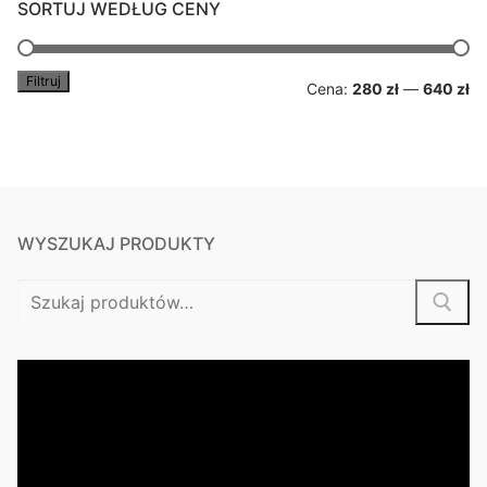
SORTUJ WEDŁUG CENY
Filtruj
Ce
Ce
Cena:
280 zł
—
640 zł
mi
m
WYSZUKAJ PRODUKTY
Szukaj: