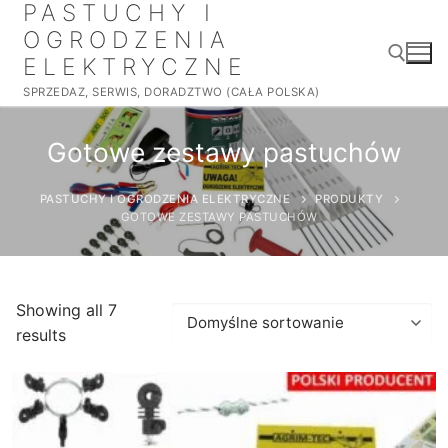
PASTUCHY I
Przejdź
do
OGRODZENIA
treści
ELEKTRYCZNE
SPRZEDAZ, SERWIS, DORADZTWO (CAŁA POLSKA)
Szukaj:
Gotowe zestawy pastuchów
PASTUCHY I OGRODZENIA ELEKTRYCZNE
PRODUKTY
GOTOWE ZESTAWY PASTUCHÓW
Szukaj:
Showing all 7
results
Strona główna
Pastuchy mocne